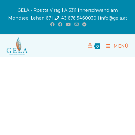
GELA - Rositta Virag | A 5311 Innerschwand am
Mondsee, Lehen 67 |
+43 676 5460030
|
info@gela.at
MENÜ
0