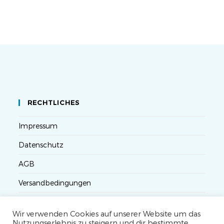
RECHTLICHES
Impressum
Datenschutz
AGB
Versandbedingungen
Widerruf
Wir verwenden Cookies auf unserer Website um das
Seminarteilnahme- und Storno-Bedingungen
Nutzungserlebnis zu steigern und dir bestimmte