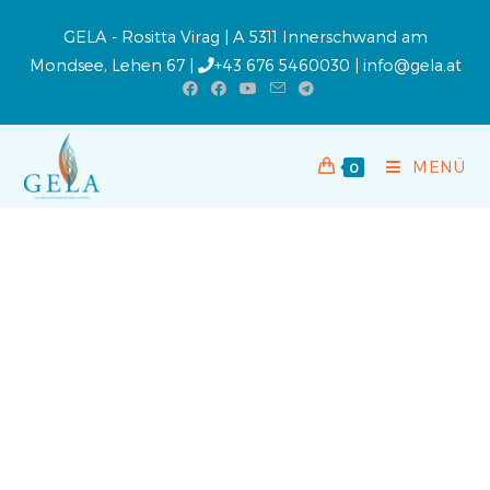
GELA - Rositta Virag | A 5311 Innerschwand am
Mondsee, Lehen 67 |
+43 676 5460030
|
info@gela.at
MENÜ
0