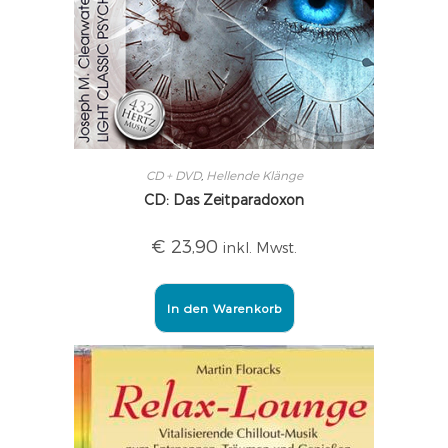
CD + DVD
,
Hellende Klänge
CD: Das Zeitparadoxon
€
23,90
inkl. Mwst.
In den Warenkorb