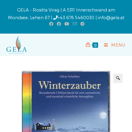
GELA - Rositta Virag | A 5311 Innerschwand am
Mondsee, Lehen 67 |
+43 676 5460030
|
info@gela.at
MENÜ
0