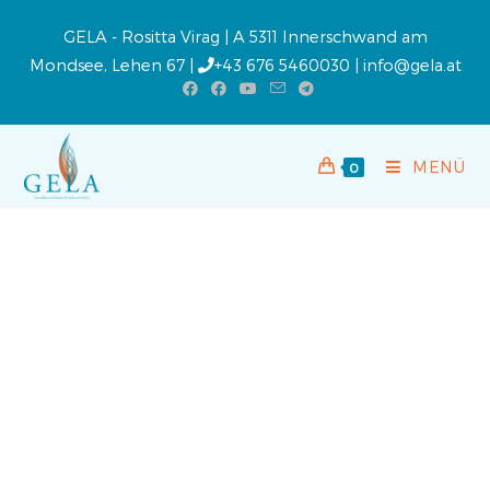
GELA - Rositta Virag | A 5311 Innerschwand am
Mondsee, Lehen 67 |
+43 676 5460030
|
info@gela.at
MENÜ
0