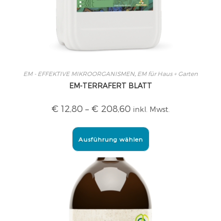
EM - EFFEKTIVE MIKROORGANISMEN
,
EM für Haus + Garten
EM-TERRAFERT BLATT
€
12,80
–
€
208,60
inkl. Mwst.
Ausführung wählen