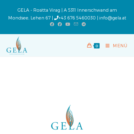
GELA - Rositta Virag | A 5311 Innerschwand am
Mondsee, Lehen 67 |
+43 676 5460030
|
info@gela.at
MENÜ
0