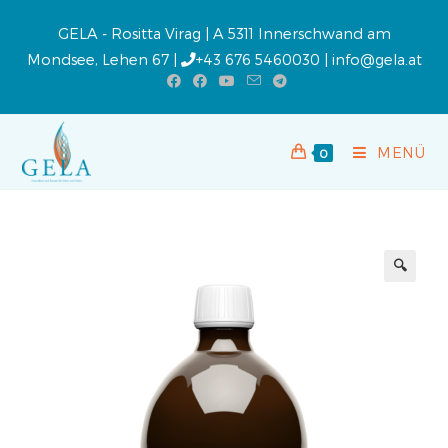
GELA - Rositta Virag | A 5311 Innerschwand am
Mondsee, Lehen 67 |
+43 676 5460030
|
info@gela.at
MENÜ
0