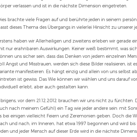
örper verlassen und ist in die nächste Dimension eingetreten.
ies brachte viele Fragen auf und berührte jeden in seinem persönl
asst dieses Thema des Übergangs in vielerlei Hinsicht zu unserer je
rstens haben wir Allerheiligen und zweitens erleben wir gerade 
it nur erahnbaren Auswirkungen. Keiner weiß bestimmt, was sich 
önnen uns sicher sein, dass das Denken von jedem einzelnen Mensc
oll Angst und Misstrauen, werden sich diese Bilder realisieren, ist e
ariante manifestieren. Es hängt einzig und allein von uns selbst ab
intreten ist gewiss. Das Wie können wir wählen und uns darauf vorb
ndividuell erlebt, aber auch gestalten kann.
brigens, vor dem 21.12.2012 brauchen wir uns nicht zu fürchten.
uch nach meinem Gefühl) ein Tag wie jeder andere sein: mit 
s bei einigen vielleicht Feiern und Zeremonien geben. Doch die W
ach und nach, im Inneren, hat etwa 1997 begonnen und wird bis i
eden und jeder Mensch auf dieser Erde wird in die nächste Dimens