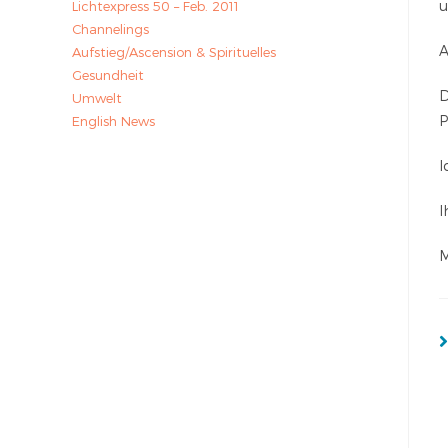
u
Lichtexpress 50 – Feb. 2011
Channelings
A
Aufstieg/Ascension & Spirituelles
Gesundheit
D
Umwelt
P
English News
I
I
M