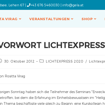
dsee, Lehen 67 |
+43 676 5460030
|
info@gela.at
TA VIRAG
VERANSTALTUNGEN
SHOP
VORWORT LICHTEXPRESS 
30. Oktober 2012
LICHTEXPRESS 2020
/
Lichtexpr
on Rositta Virag
origen Sonntag haben sich die Teilnehmer des Seminars "Erweck
etroffen, bei dem die Erfahrung im Einheitsbewusstsein im "Heil
in Thema beschäftigte viele gleich zu Beginn: eine Kurskollegin 