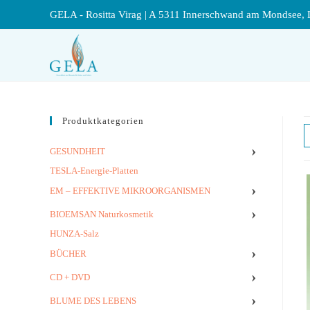
GELA - Rositta Virag | A 5311 Innerschwand am Mondsee, 
Produktkategorien
›
GESUNDHEIT
TESLA-Energie-Platten
›
EM – EFFEKTIVE MIKROORGANISMEN
›
BIOEMSAN Naturkosmetik
HUNZA-Salz
›
BÜCHER
›
CD + DVD
›
BLUME DES LEBENS