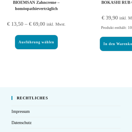
BIOEMSAN Zahncreme –
BOKASHI RUB 
homöopathieverträglich
€
39,90
inkl. M
€
13,50
–
€
69,00
inkl. Mwst.
Produkt enthält: 1
Ausführung wählen
In den Warenk
RECHTLICHES
Impressum
Datenschutz