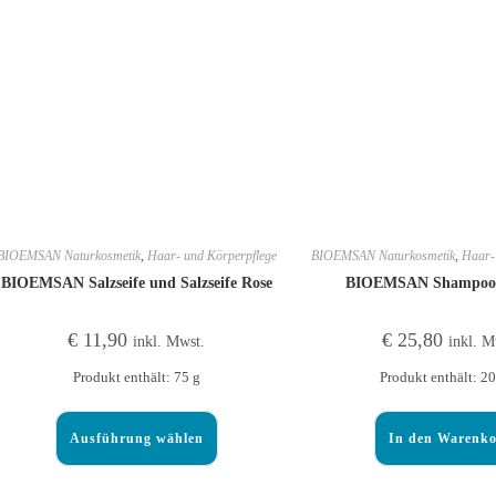
BIOEMSAN Naturkosmetik
,
Haar- und Körperpflege
BIOEMSAN Naturkosmetik
,
Haar-
BIOEMSAN Salzseife und Salzseife Rose
BIOEMSAN Shampoo 
€
11,90
€
25,80
inkl. Mwst.
inkl. M
Produkt enthält: 75
g
Produkt enthält: 2
Ausführung wählen
In den Warenk