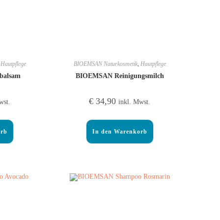
,
Hautpflege
BIOEMSAN Naturkosmetik
,
Hautpflege
balsam
BIOEMSAN Reinigungsmilch
€
34,90
wst.
inkl. Mwst.
orb
In den Warenkorb