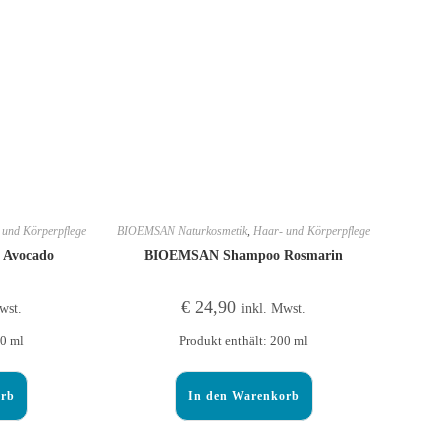
 und Körperpflege
BIOEMSAN Naturkosmetik
,
Haar- und Körperpflege
Avocado
BIOEMSAN Shampoo Rosmarin
€
24,90
wst.
inkl. Mwst.
00
ml
Produkt enthält: 200
ml
orb
In den Warenkorb