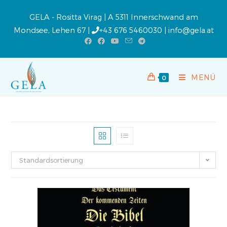
GELA - Rositta Virag | A 5311 Innerschwand am
Mondsee, Lehen 67 |
+43 676 5460030
|
info@gela.at
MENÜ
0
Standardsortierung