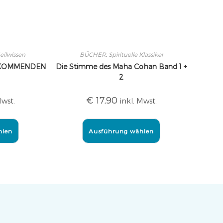
eilwissen
BÜCHER
,
Spirituelle Klassiker
 KOMMENDEN
Die Stimme des Maha Cohan Band 1 +
2
€
17,90
Mwst.
inkl. Mwst.
hlen
Ausführung wählen