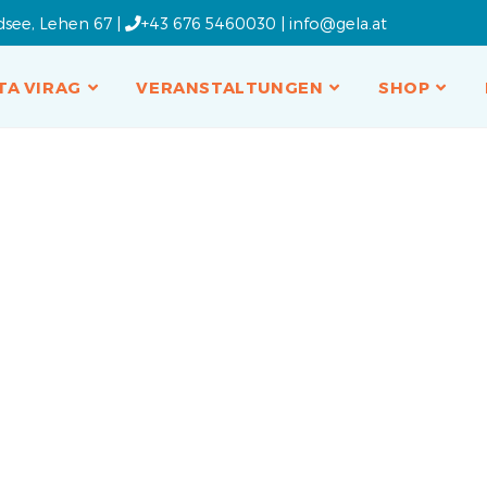
dsee, Lehen 67 |
+43 676 5460030
|
info@gela.at
TA VIRAG
VERANSTALTUNGEN
SHOP