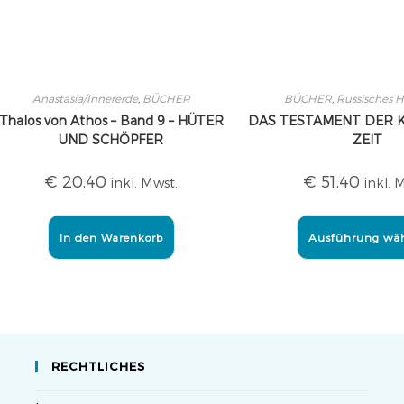
Anastasia/Innererde
,
BÜCHER
BÜCHER
,
Russisches H
Thalos von Athos – Band 9 – HÜTER
DAS TESTAMENT DER
UND SCHÖPFER
ZEIT
€
20,40
€
51,40
inkl. Mwst.
inkl. 
In den Warenkorb
Ausführung wä
RECHTLICHES