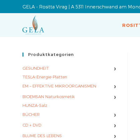
GELA - Rositta Virag | A 5311 Innerschwand am Mon
ROSIT
Produktkategorien
›
GESUNDHEIT
TESLA-Energie-Platten
›
EM – EFFEKTIVE MIKROORGANISMEN
›
BIOEMSAN Naturkosmetik
HUNZA-Salz
›
BÜCHER
›
CD + DVD
›
BLUME DES LEBENS