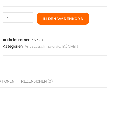
-
+
IN DEN WARENKORB
Artikelnummer:
33729
Kategorien:
Anastasia/Innererde
,
BÜCHER
ATIONEN
REZENSIONEN (0)