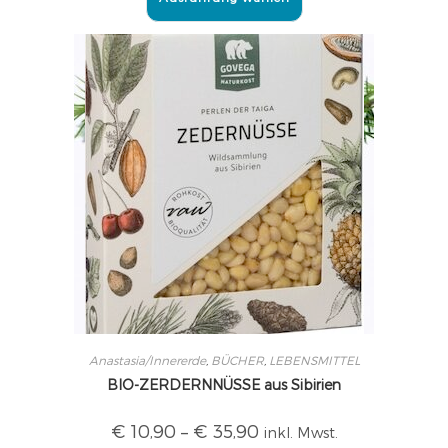
Anastasia/Innererde
,
BÜCHER
,
LEBENSMITTEL
BIO-ZERDERNNÜSSE aus Sibirien
€
10,90
–
€
35,90
inkl. Mwst.