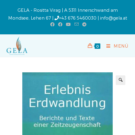
GELA - Rositta Virag | A 5311 Innerschwand am
Mondsee, Lehen 67 |
+43 676 5460030
|
info@gela.at
MENÜ
0
🔍