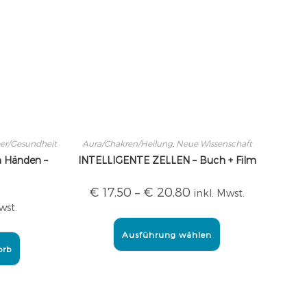
er/Gesundheit
Aura/Chakren/Heilung
,
Neue Wissenschaft
n Händen –
INTELLIGENTE ZELLEN – Buch + Film
€
17,50
–
€
20,80
inkl. Mwst.
wst.
Ausführung wählen
orb