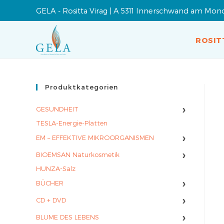
GELA - Rositta Virag | A 5311 Innerschwand am Mon
ROSIT
Produktkategorien
›
GESUNDHEIT
TESLA-Energie-Platten
›
EM – EFFEKTIVE MIKROORGANISMEN
›
BIOEMSAN Naturkosmetik
HUNZA-Salz
›
BÜCHER
›
CD + DVD
›
BLUME DES LEBENS