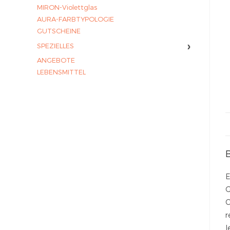
MIRON-Violettglas
AURA-FARBTYPOLOGIE
GUTSCHEINE
›
SPEZIELLES
ANGEBOTE
LEBENSMITTEL
E
G
C
r
l