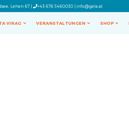
dsee, Lehen 67 |
+43 676 5460030
|
info@gela.at
TA VIRAG
VERANSTALTUNGEN
SHOP