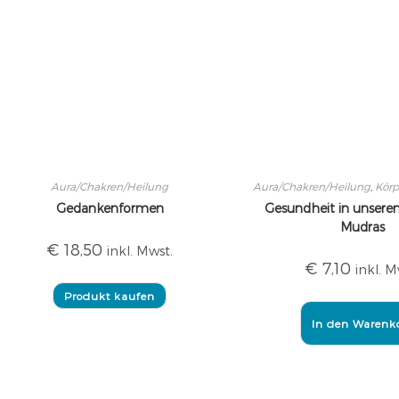
Aura/Chakren/Heilung
Aura/Chakren/Heilung
,
Körp
Gedankenformen
Gesundheit in unsere
Mudras
€
18,50
inkl. Mwst.
€
7,10
inkl. M
Produkt kaufen
In den Warenk