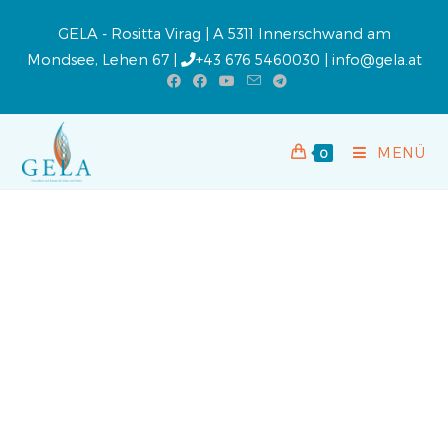
GELA - Rositta Virag | A 5311 Innerschwand am
Mondsee, Lehen 67 |
+43 676 5460030
|
info@gela.at
MENÜ
0