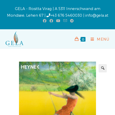
GELA - Rositta Virag | A 5311 Innerschwand am
Mondsee, Lehen 67 |
+43 676 5460030
|
info@gela.at
MENÜ
0