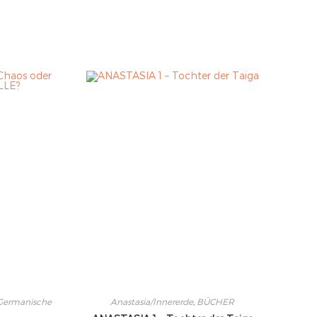
 Germanische
Anastasia/Innererde
,
BÜCHER