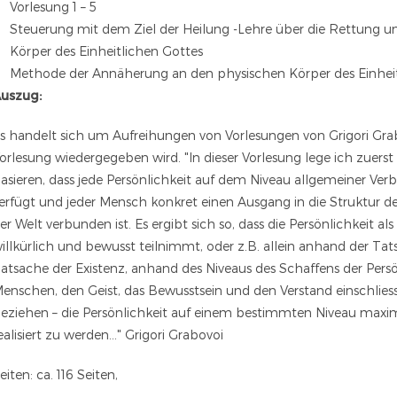
Vorlesung 1 – 5
Steuerung mit dem Ziel der Heilung -Lehre über die Rettung
Körper des Einheitlichen Gottes
Methode der Annäherung an den physischen Körper des Einheit
uszug:
s handelt sich um Aufreihungen von Vorlesungen von Grigori Grabo
orlesung wiedergegeben wird. "In dieser Vorlesung lege ich zuerst d
asieren, dass jede Persönlichkeit auf dem Niveau allgemeiner Ve
erfügt und jeder Mensch konkret einen Ausgang in die Struktur der
er Welt verbunden ist. Es ergibt sich so, dass die Persönlichkeit 
illkürlich und bewusst teilnimmt, oder z.B. allein anhand der Tats
atsache der Existenz, anhand des Niveaus des Schaffens der Persön
enschen, den Geist, das Bewusstsein und den Verstand einschliesst, 
eziehen – die Persönlichkeit auf einem bestimmten Niveau max
ealisiert zu werden…" Grigori Grabovoi
eiten: ca. 116 Seiten,