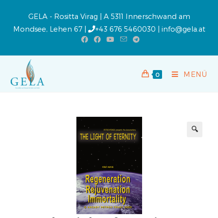
GELA - Rositta Virag | A 5311 Innerschwand am
Mondsee, Lehen 67 |
+43 676 5460030
|
info@gela.at
MENÜ
0