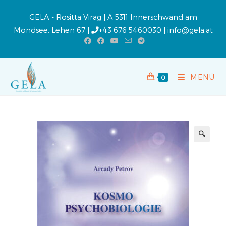
GELA - Rositta Virag | A 5311 Innerschwand am
Mondsee, Lehen 67 |
+43 676 5460030
|
info@gela.at
MENÜ
0