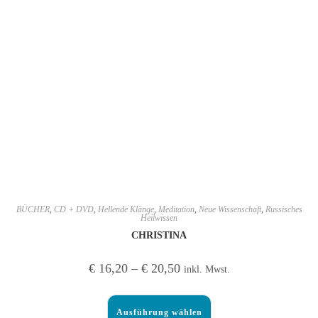
BÜCHER
,
CD + DVD
,
Hellende Klänge
,
Meditation
,
Neue Wissenschaft
,
Russisches
Heilwissen
CHRISTINA
€
16,20
–
€
20,50
inkl. Mwst.
Ausführung wählen