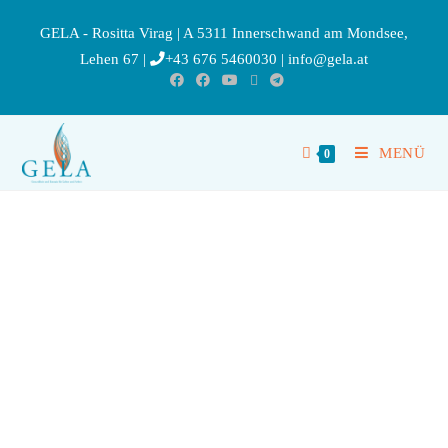
GELA - Rositta Virag | A 5311 Innerschwand am Mondsee,
Lehen 67 |
+43 676 5460030
|
info@gela.at
MENÜ
0