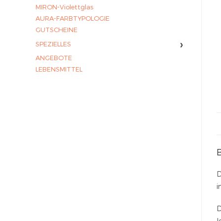
MIRON-Violettglas
AURA-FARBTYPOLOGIE
GUTSCHEINE
›
SPEZIELLES
ANGEBOTE
LEBENSMITTEL
D
i
D
l