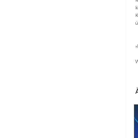
k
K
ü
»
W