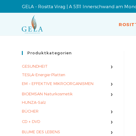
GELA - Rositta Virag | A 5311 Innerschwand am Mon
ROSIT
Produktkategorien
›
GESUNDHEIT
TESLA-Energie-Platten
›
EM – EFFEKTIVE MIKROORGANISMEN
›
BIOEMSAN Naturkosmetik
HUNZA-Salz
›
BÜCHER
›
CD + DVD
›
BLUME DES LEBENS