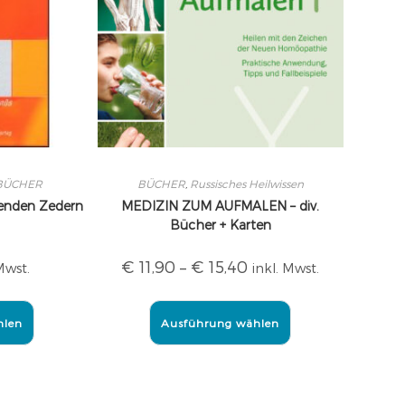
BÜCHER
BÜCHER
,
Russisches Heilwissen
genden Zedern
MEDIZIN ZUM AUFMALEN – div.
Bücher + Karten
€
11,90
–
€
15,40
Mwst.
inkl. Mwst.
hlen
Ausführung wählen