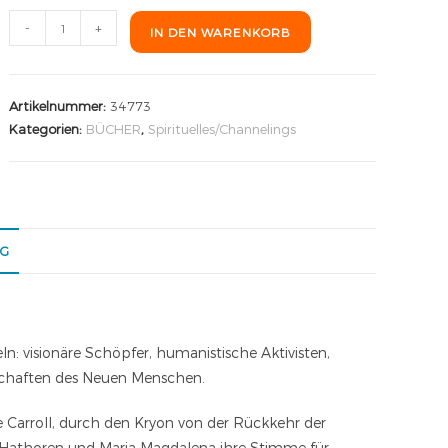
-
+
IN DEN WARENKORB
Artikelnummer:
34773
Kategorien:
BÜCHER
,
Spirituelles/Channelings
NG
ln: visionäre Schöpfer, humanistische Aktivisten,
enschaften des Neuen Menschen.
Carroll, durch den Kryon von der Rückkehr der
n Hathoren und Maria Magdalena ihre Stimme für