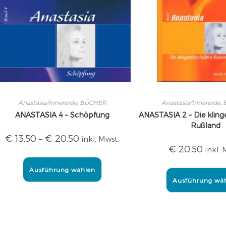
Anastasia/Innererde
,
BÜCHER
Anastasia/Innererde
,
ANASTASIA 4 – Schöpfung
ANASTASIA 2 – Die klin
Rußland
€
13,50
–
€
20,50
inkl. Mwst.
€
20,50
inkl. 
Ausführung wählen
Ausführung wä