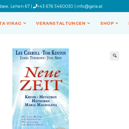
dsee, Lehen 67 |
+43 676 5460030
|
info@gela.at
TA VIRAG
VERANSTALTUNGEN
SHOP