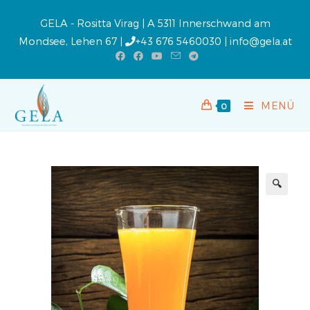
GELA - Rositta Virag | A 5311 Innerschwand am
Mondsee, Lehen 67 |
+43 676 5460030
|
info@gela.at
MENÜ
0
🔍