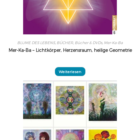
BLUME DES LEBENS
,
BÜCHER
,
Bücher & DVDs
,
Mer-Ka-Ba
Mer-Ka-Ba – Lichtkörper, Herzensraum, heilige Geometrie
Weiterlesen