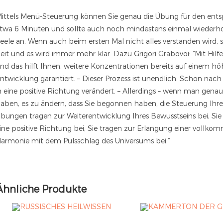
ittels Menü-Steuerung können Sie genau die Übung für den en
twa 6 Minuten und sollte auch noch mindestens einmal wiederho
eele an. Wenn auch beim ersten Mal nicht alles verstanden wird, s
eit und es wird immer mehr klar. Dazu Grigori Grabovoi: “Mit Hil
nd das hilft Ihnen, weitere Konzentrationen bereits auf einem h
ntwicklung garantiert. – Dieser Prozess ist unendlich. Schon nach 
n eine positive Richtung verändert. – Allerdings – wenn man gena
aben, es zu ändern, dass Sie begonnen haben, die Steuerung Ihr
bungen tragen zur Weiterentwicklung Ihres Bewusstseins bei, Sie 
ine positive Richtung bei, Sie tragen zur Erlangung einer vol
armonie mit dem Pulsschlag des Universums bei.”
Ähnliche Produkte