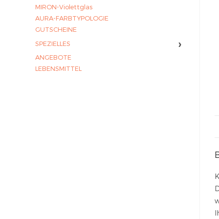
MIRON-Violettglas
AURA-FARBTYPOLOGIE
GUTSCHEINE
›
SPEZIELLES
ANGEBOTE
LEBENSMITTEL
K
D
w
I