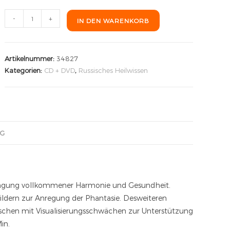
-
+
IN DEN WARENKORB
Artikelnummer:
34827
Kategorien:
CD + DVD
,
Russisches Heilwissen
NG
rlangung vollkommener Harmonie und Gesundheit.
ern zur Anregung der Phantasie. Desweiteren
schen mit Visualisierungsschwächen zur Unterstützung
in.