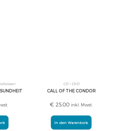
eilwissen
CD + DVD
SUNDHEIT
CALL OF THE CONDOR
€
25,00
Mwst.
inkl. Mwst.
orb
In den Warenkorb