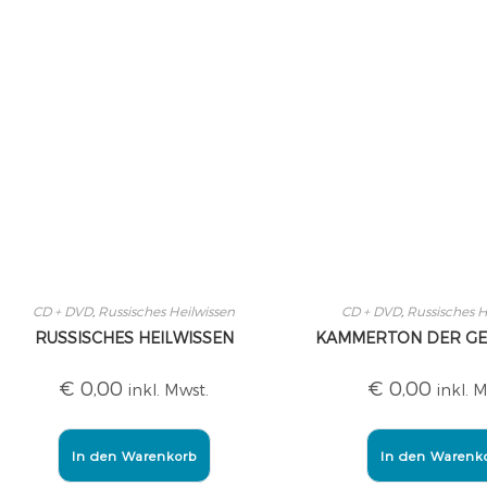
CD + DVD
,
Russisches Heilwissen
CD + DVD
,
Russisches H
RUSSISCHES HEILWISSEN
KAMMERTON DER GE
€
0,00
€
0,00
inkl. Mwst.
inkl. 
In den Warenkorb
In den Warenk