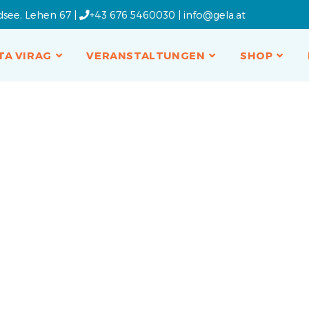
dsee, Lehen 67 |
+43 676 5460030
|
info@gela.at
TA VIRAG
VERANSTALTUNGEN
SHOP