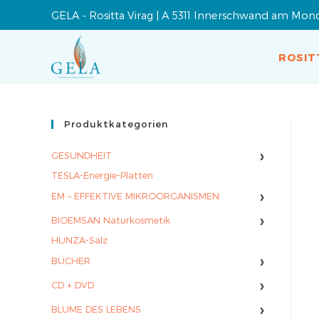
GELA - Rositta Virag | A 5311 Innerschwand am Mon
ROSIT
Produktkategorien
›
GESUNDHEIT
TESLA-Energie-Platten
›
EM – EFFEKTIVE MIKROORGANISMEN
›
BIOEMSAN Naturkosmetik
HUNZA-Salz
›
BÜCHER
›
CD + DVD
›
BLUME DES LEBENS