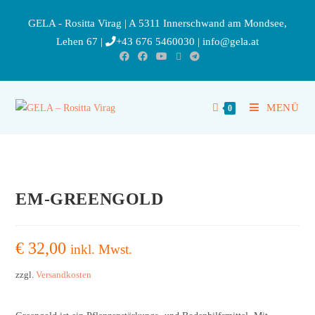
GELA - Rositta Virag | A 5311 Innerschwand am Mondsee,
Lehen 67 |
+43 676 5460030
|
info@gela.at
MENÜ
0
EM-GREENGOLD
€
32,00
inkl. Mwst.
zzgl.
Versandkosten