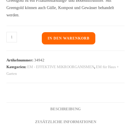
Greengold ist ein Pflanzenstärkungs- und Bodenhilfsmittel. Mit
Greengold können auch Gülle, Kompost und Gewässer behandelt
werden.
IN DEN WARENKORB
Artikelnummer:
34942
Kategorien:
EM - EFFEKTIVE MIKROORGANISMEN
,
EM für Haus +
Garten
BESCHREIBUNG
ZUSÄTZLICHE INFORMATIONEN