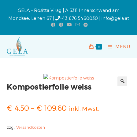
GELA - Rositta Virag | A 5311 Innerschwand am
Mondsee, Lehen 67 |
+43 676 5460030
|
info@gela.at
MENÜ
0
Kompostierfolie weiss
€
4,50
–
€
109,60
inkl. Mwst.
zzgl.
Versandkosten