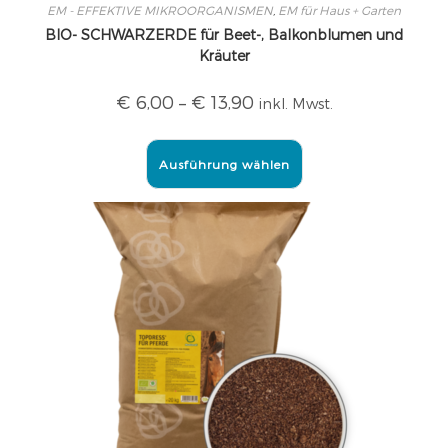
EM - EFFEKTIVE MIKROORGANISMEN
,
EM für Haus + Garten
BIO- SCHWARZERDE für Beet-, Balkonblumen und
Kräuter
€
6,00
–
€
13,90
inkl. Mwst.
Ausführung wählen