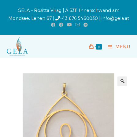
GELA - Rositta Virag | A 5311 Innerschwand am
Mondsee, Lehen 67 |
+43 676 5460030
|
info@gela.at
MENÜ
0