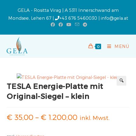
GELA - Rositta Virag | A 5311 Innerschwand am
Mondsee, Lehen 67 |
+43 676 5460030
|
info@gela.at
MENÜ
0
TESLA Energie-Platte mit
Original-Siegel – klein
€
35,00
–
€
1.200,00
inkl. Mwst.