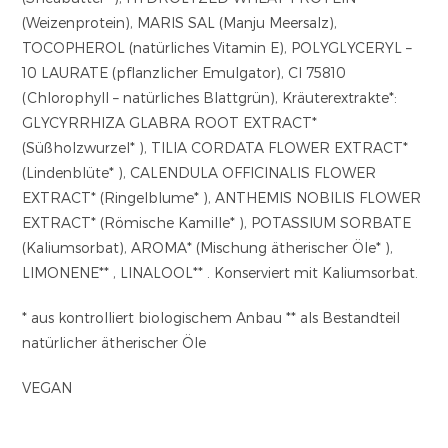
(Weizenprotein), MARIS SAL (Manju Meersalz),
TOCOPHEROL (natürliches Vitamin E), POLYGLYCERYL –
10 LAURATE (pflanzlicher Emulgator), CI 75810
(Chlorophyll – natürliches Blattgrün), Kräuterextrakte*:
GLYCYRRHIZA GLABRA ROOT EXTRACT*
(Süßholzwurzel* ), TILIA CORDATA FLOWER EXTRACT*
(Lindenblüte* ), CALENDULA OFFICINALIS FLOWER
EXTRACT* (Ringelblume* ), ANTHEMIS NOBILIS FLOWER
EXTRACT* (Römische Kamille* ), POTASSIUM SORBATE
(Kaliumsorbat), AROMA* (Mischung ätherischer Öle* ),
LIMONENE** , LINALOOL** . Konserviert mit Kaliumsorbat.
* aus kontrolliert biologischem Anbau ** als Bestandteil
natürlicher ätherischer Öle
VEGAN