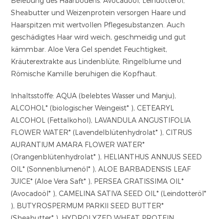
Belebung des Haarbodens. Avocadoöl, Leindotteröl,
Sheabutter und Weizenprotein versorgen Haare und
Haarspitzen mit wertvollen Pflegesubstanzen. Auch
geschädigtes Haar wird weich, geschmeidig und gut
kämmbar. Aloe Vera Gel spendet Feuchtigkeit,
Kräuterextrakte aus Lindenblüte, Ringelblume und
Römische Kamille beruhigen die Kopfhaut.
Inhaltsstoffe: AQUA (belebtes Wasser und Manju),
ALCOHOL* (biologischer Weingeist* ), CETEARYL
ALCOHOL (Fettalkohol), LAVANDULA ANGUSTIFOLIA
FLOWER WATER* (Lavendelblütenhydrolat* ), CITRUS
AURANTIUM AMARA FLOWER WATER*
(Orangenblütenhydrolat* ), HELIANTHUS ANNUUS SEED
OIL* (Sonnenblumenöl* ), ALOE BARBADENSIS LEAF
JUICE* (Aloe Vera Saft* ), PERSEA GRATISSIMA OIL*
(Avocadoöl* ), CAMELINA SATIVA SEED OIL* (Leindotteröl*
), BUTYROSPERMUM PARKII SEED BUTTER*
(Sheabutter* ), HYDROLYZED WHEAT PROTEIN