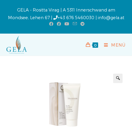
GELA - Rositta Virag | A 5311 Innerschwand am
Mondsee, Lehen 67 |
+43 676 5460030
|
info@gela.at
MENÜ
0