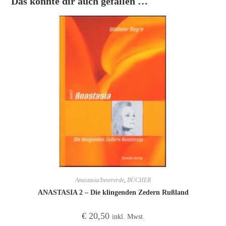
Das könnte dir auch gefallen …
Anastasia/Innererde
,
BÜCHER
ANASTASIA 2 – Die klingenden Zedern Rußland
€
20,50
inkl. Mwst.