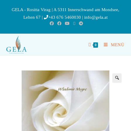
GELA - Rositta Virag | A 5311 Innerschwand am Mondsee,
Lehen 67 |
+43 676 5460030
|
info@gela.at
MENÜ
0
🔍