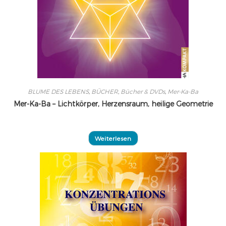
BLUME DES LEBENS
,
BÜCHER
,
Bücher & DVDs
,
Mer-Ka-Ba
Mer-Ka-Ba – Lichtkörper, Herzensraum, heilige Geometrie
Weiterlesen