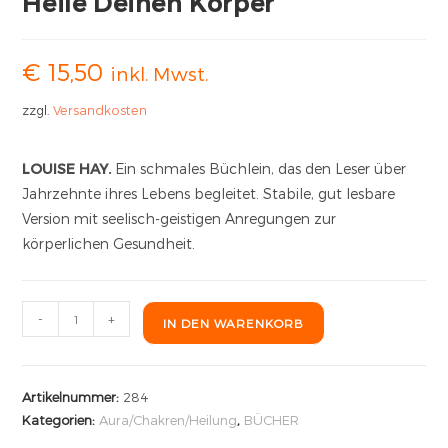
Heile Deinen Körper
€
15,50
inkl. Mwst.
zzgl.
Versandkosten
LOUISE HAY.
Ein schmales Büchlein, das den Leser über
Jahrzehnte ihres Lebens begleitet. Stabile, gut lesbare
Version mit seelisch-geistigen Anregungen zur
körperlichen Gesundheit.
-
+
IN DEN WARENKORB
Artikelnummer:
284
Kategorien:
Aura/Chakren/Heilung
,
BÜCHER