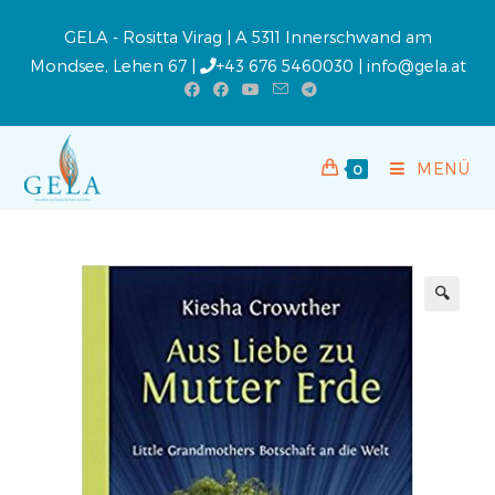
GELA - Rositta Virag | A 5311 Innerschwand am
Mondsee, Lehen 67 |
+43 676 5460030
|
info@gela.at
MENÜ
0