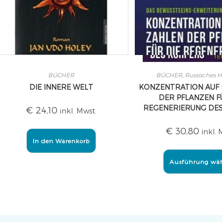
BÜCHER
BÜCHER
,
Russisches H
DIE INNERE WELT
KONZENTRATION AUF 
DER PFLANZEN F
REGENERIERUNG DE
€
24,10
inkl. Mwst.
€
30,80
inkl. 
In den Warenkorb
Ausführung wä