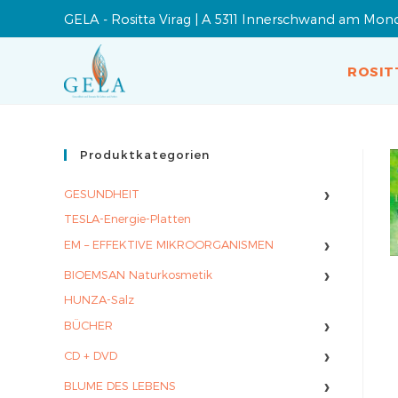
GELA - Rositta Virag | A 5311 Innerschwand am Mon
ROSIT
Produktkategorien
›
GESUNDHEIT
TESLA-Energie-Platten
›
EM – EFFEKTIVE MIKROORGANISMEN
›
BIOEMSAN Naturkosmetik
HUNZA-Salz
›
BÜCHER
›
CD + DVD
›
BLUME DES LEBENS