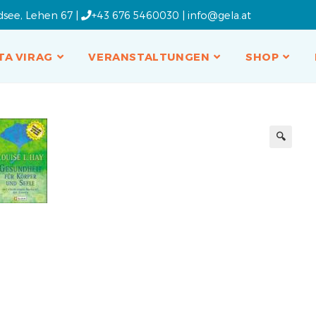
dsee, Lehen 67 |
+43 676 5460030
|
info@gela.at
TA VIRAG
VERANSTALTUNGEN
SHOP