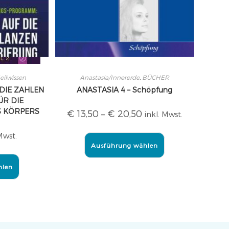
eilwissen
Anastasia/Innererde
,
BÜCHER
DIE ZAHLEN
ANASTASIA 4 – Schöpfung
ÜR DIE
S KÖRPERS
€
13,50
–
€
20,50
inkl. Mwst.
Mwst.
Ausführung wählen
hlen