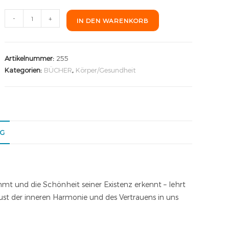
-
+
IN DEN WARENKORB
Artikelnummer:
255
Kategorien:
BÜCHER
,
Körper/Gesundheit
NG
mt und die Schönheit seiner Existenz erkennt – lehrt
rlust der inneren Harmonie und des Vertrauens in uns