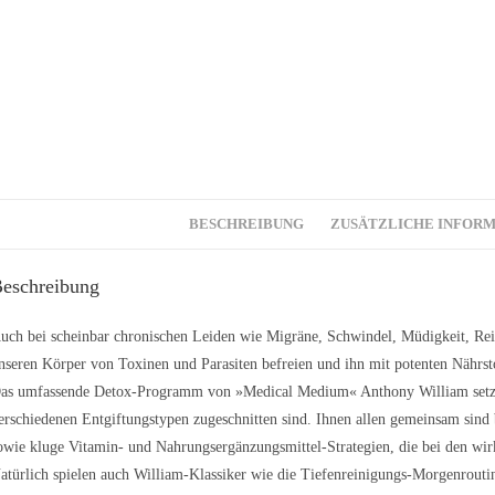
BESCHREIBUNG
ZUSÄTZLICHE INFOR
eschreibung
uch bei scheinbar chronischen Leiden wie Migräne, Schwindel, Müdigkeit, Re
nseren Körper von Toxinen und Parasiten befreien und ihn mit potenten Nährst
as umfassende Detox-Programm von »Medical Medium« Anthony William setzt gen
erschiedenen Entgiftungstypen zugeschnitten sind. Ihnen allen gemeinsam sin
owie kluge Vitamin- und Nahrungsergänzungsmittel-Strategien, die bei den wi
atürlich spielen auch William-Klassiker wie die Tiefenreinigungs-Morgenroutin