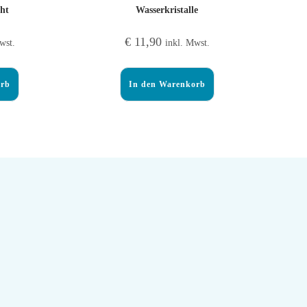
eht
Wasserkristalle
€
11,90
wst.
inkl. Mwst.
orb
In den Warenkorb