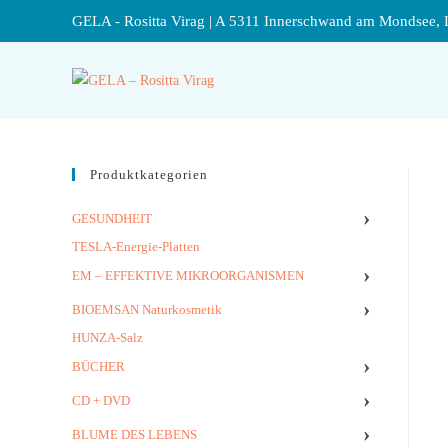
GELA - Rositta Virag | A 5311 Innerschwand am Mondsee, 
Produktkategorien
›
GESUNDHEIT
TESLA-Energie-Platten
›
EM – EFFEKTIVE MIKROORGANISMEN
›
BIOEMSAN Naturkosmetik
HUNZA-Salz
›
BÜCHER
›
CD + DVD
›
BLUME DES LEBENS