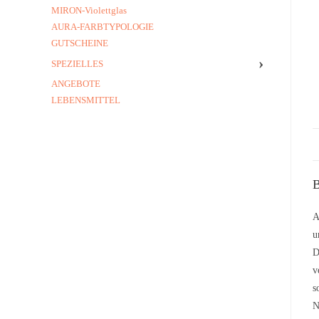
MIRON-Violettglas
AURA-FARBTYPOLOGIE
GUTSCHEINE
›
SPEZIELLES
ANGEBOTE
LEBENSMITTEL
B
A
u
D
v
s
N