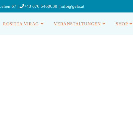
Lehen 67 |
+43 676 5460030
|
info@gela.at
ROSITTA VIRAG
VERANSTALTUNGEN
SHOP