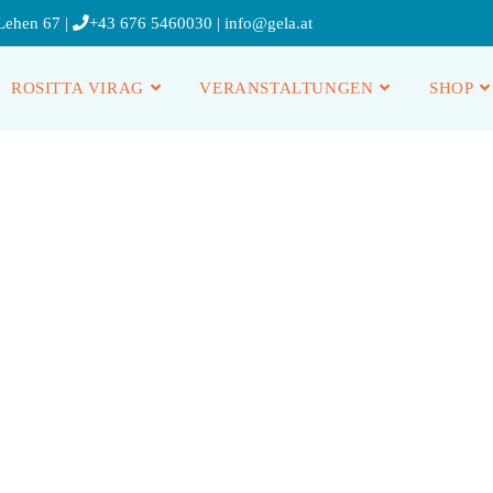
Lehen 67 |
+43 676 5460030
|
info@gela.at
ROSITTA VIRAG
VERANSTALTUNGEN
SHOP