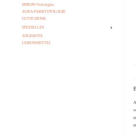
MIRON-Violettglas
AURA-FARBTYPOLOGIE
GUTSCHEINE
›
SPEZIELLES
ANGEBOTE
LEBENSMITTEL
B
A
v
u
e