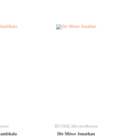
omane
BÜCHER
,
Märchen/Romane
hambhala
Die Möwe Jonathan