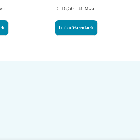
€
16,50
wst.
inkl. Mwst.
orb
In den Warenkorb