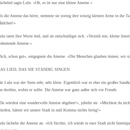
ächelnd sagte Lulu: »Oh, es ist nur eine kleine Ameise.«
ls die Ameise das hörte, stemmte sie zornig ihre winzig kleinen Arme in die Tai
ädchen!«
ulu taten ihre Worte leid, und sie entschuldigte sich. »Verzeih mir, kleine Amei
edeutende Ameise.«
Ach, schon gut«, entgegnete die Ameise. »Die Menschen glauben immer, wir sind 
AS LIED, DAS SIE STÄNDIG SINGEN
ür Lulu war der Stein sehr, sehr klein. Eigentlich war es eher ein großes San
hn dorthin, wohin er sollte. Die Ameise war ganz außer sich vor Freude.
Du würdest eine wundervolle Ameise abgeben!«, jubelte sie. »Möchtest du nic
ürdest, hätten wir unsere Stadt in null Komma nichts fertig!«
ulu lächelte die Ameise an. »Ich fürchte, ich würde in eure Stadt nicht hineinpas