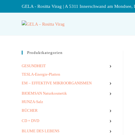
GELA - Rositta Virag | A 5311 Innerschwand am Mondsee, 
Produktkategorien
›
GESUNDHEIT
TESLA-Energie-Platten
›
EM – EFFEKTIVE MIKROORGANISMEN
›
BIOEMSAN Naturkosmetik
HUNZA-Salz
›
BÜCHER
›
CD + DVD
›
BLUME DES LEBENS