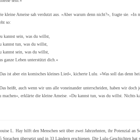
meise sein.«
ie kleine Ameise sah verdutzt aus. »Aber warum denn nicht?«, fragte sie. »In me
eht so:
u kannst sein, was du willst,
u kannst tun, was du willst,
u kannst sein, was du willst,
as ganze Leben unterstützt dich.«
Das ist aber ein komisches kleines Lied«, kicherte Lulu. »Was soll das denn he
Das heißt, auch wenn wir uns alle voneinander unterscheiden, haben wir doch 
u machen«, erklärte die kleine Ameise. »Du kannst tun, was du willst. Nichts k
ouise L. Hay hilft den Menschen seit über zwei Jahrzehnten, ihr Potenzial an 
5 Sprachen übersetzt und in 33 Ländern erschienen. Die Lulu-Geschichten hat s