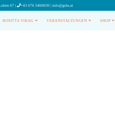
Lehen 67 |
+43 676 5460030
|
info@gela.at
ROSITTA VIRAG
VERANSTALTUNGEN
SHOP