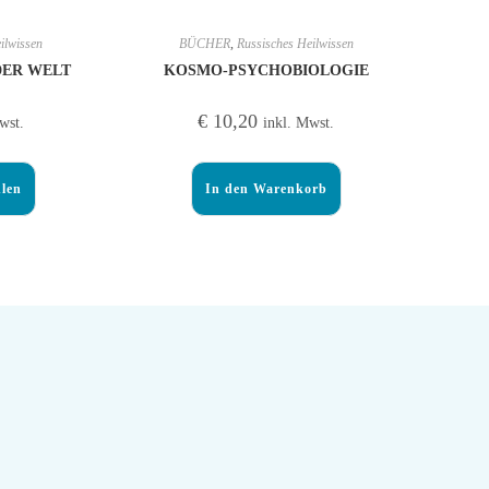
ilwissen
BÜCHER
,
Russisches Heilwissen
DER WELT
KOSMO-PSYCHOBIOLOGIE
€
10,20
wst.
inkl. Mwst.
len
In den Warenkorb