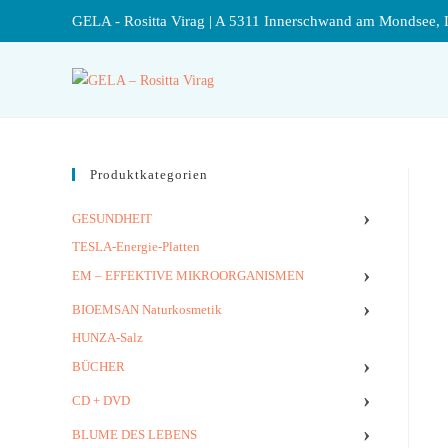
GELA - Rositta Virag | A 5311 Innerschwand am Mondsee, 
Produktkategorien
›
GESUNDHEIT
TESLA-Energie-Platten
›
EM – EFFEKTIVE MIKROORGANISMEN
›
BIOEMSAN Naturkosmetik
HUNZA-Salz
›
BÜCHER
›
CD + DVD
›
BLUME DES LEBENS