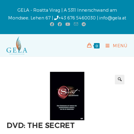
GELA - Rositta Virag | A 5311 Innerschwand am
Mondsee, Lehen 67 |
+43 676 5460030
|
info@gela.at
MENÜ
0
🔍
DVD: THE SECRET