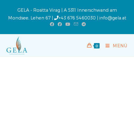
GELA - Rositta Virag | A 5311 Innerschwand am
Mondsee, Lehen 67 |
+43 676 5460030
|
info@gela.at
MENÜ
0