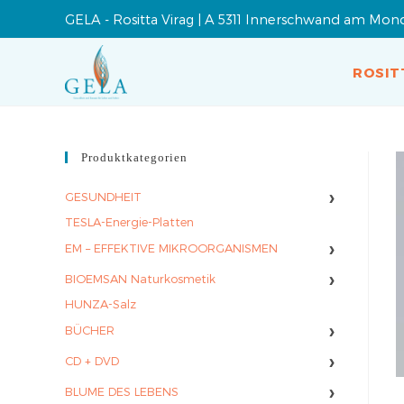
GELA - Rositta Virag | A 5311 Innerschwand am Mon
ROSIT
Produktkategorien
›
GESUNDHEIT
TESLA-Energie-Platten
›
EM – EFFEKTIVE MIKROORGANISMEN
›
BIOEMSAN Naturkosmetik
HUNZA-Salz
›
BÜCHER
›
CD + DVD
›
BLUME DES LEBENS