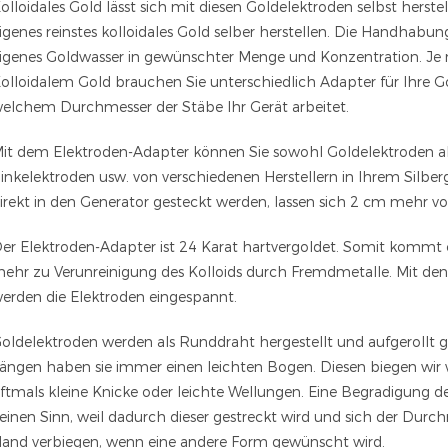
olloidales Gold lässt sich mit diesen Goldelektroden selbst herst
igenes reinstes kolloidales Gold selber herstellen. Die Handhabun
igenes Goldwasser in gewünschter Menge und Konzentration. Je
olloidalem Gold brauchen Sie unterschiedlich Adapter für Ihre Gol
elchem Durchmesser der Stäbe Ihr Gerät arbeitet.
it dem Elektroden-Adapter können Sie sowohl Goldelektroden als
inkelektroden usw. von verschiedenen Herstellern in Ihrem Silbe
irekt in den Generator gesteckt werden, lassen sich 2 cm mehr v
er Elektroden-Adapter ist 24 Karat hartvergoldet. Somit kommt e
ehr zu Verunreinigung des Kolloids durch Fremdmetalle. Mit de
erden die Elektroden eingespannt.
oldelektroden werden als Runddraht hergestellt und aufgerollt 
ängen haben sie immer einen leichten Bogen. Diesen biegen wir
ftmals kleine Knicke oder leichte Wellungen. Eine Begradigung 
einen Sinn, weil dadurch dieser gestreckt wird und sich der Durc
and verbiegen, wenn eine andere Form gewünscht wird.