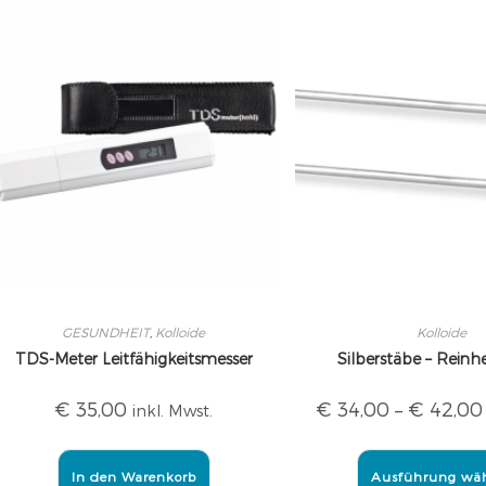
GESUNDHEIT
,
Kolloide
Kolloide
TDS-Meter Leitfähigkeitsmesser
Silberstäbe – Reinh
€
35,00
€
34,00
–
€
42,00
inkl. Mwst.
In den Warenkorb
Ausführung wä