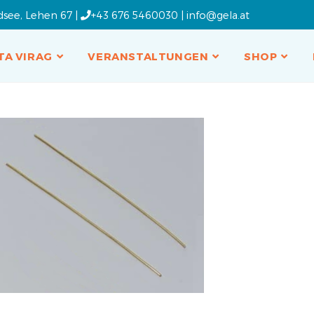
dsee, Lehen 67 |
+43 676 5460030
|
info@gela.at
TA VIRAG
VERANSTALTUNGEN
SHOP