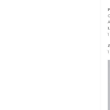
P
G
A
L
1
Z
1