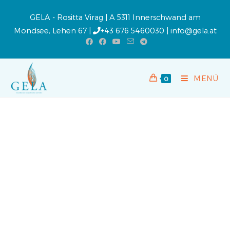
GELA - Rositta Virag | A 5311 Innerschwand am
Mondsee, Lehen 67 |
+43 676 5460030
|
info@gela.at
MENÜ
0