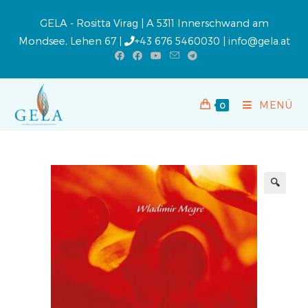
GELA - Rositta Virag | A 5311 Innerschwand am
Mondsee, Lehen 67 |
+43 676 5460030
|
info@gela.at
MENÜ
0
🔍