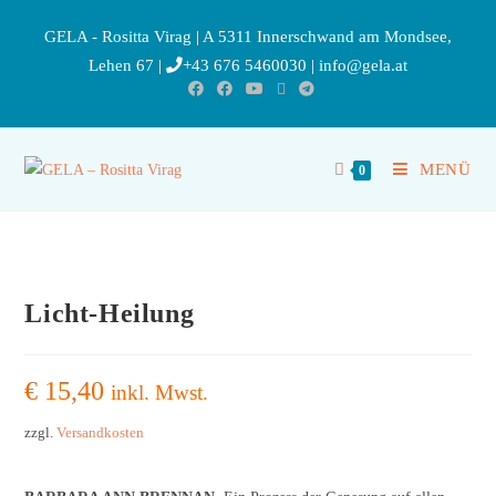
GELA - Rositta Virag | A 5311 Innerschwand am Mondsee,
Lehen 67 |
+43 676 5460030
|
info@gela.at
MENÜ
0
Licht-Heilung
€
15,40
inkl. Mwst.
zzgl.
Versandkosten