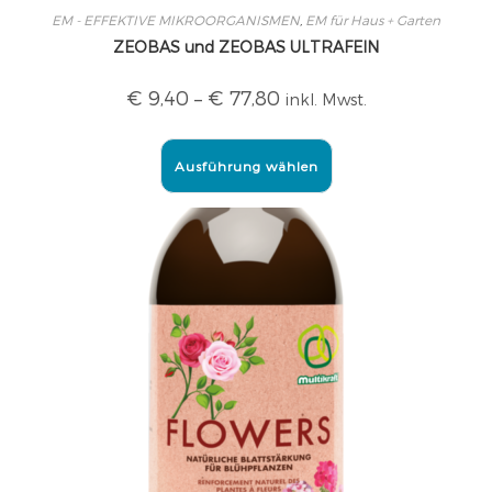
EM - EFFEKTIVE MIKROORGANISMEN
,
EM für Haus + Garten
ZEOBAS und ZEOBAS ULTRAFEIN
€
9,40
–
€
77,80
inkl. Mwst.
Ausführung wählen