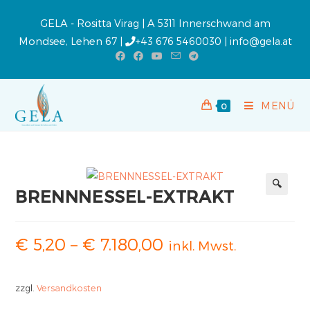
GELA - Rositta Virag | A 5311 Innerschwand am
Mondsee, Lehen 67 |
+43 676 5460030
|
info@gela.at
MENÜ
0
BRENNNESSEL-EXTRAKT
🔍
€
5,20
–
€
7.180,00
inkl. Mwst.
zzgl.
Versandkosten